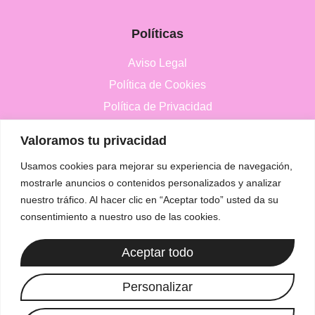
Políticas
Aviso Legal
Política de Cookies
Política de Privacidad
Valoramos tu privacidad
Contacto
Usamos cookies para mejorar su experiencia de navegación,
+34 651 47 21 59
mostrarle anuncios o contenidos personalizados y analizar
Info@luzvioleta.com
nuestro tráfico. Al hacer clic en “Aceptar todo” usted da su
consentimiento a nuestro uso de las cookies.
España
Aceptar todo
Personalizar